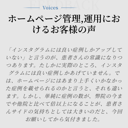
FEEDBACK
Voices
ホームページ管理,運用にお
けるお客様の声
「インスタグラムには良い症例しかアップして
いない」と言うのが、患者さんの常識になりつ
つあります。たしかに実際のところ、インスタ
グラムには良い症例しかあげていません。で
は、ホームページにはあまり上手くいかなかっ
た症例を載せられるのかと言うと、それも違い
ます。しかし、単純に症例の数が、弊院の今ま
でや他院と比べて倍以上になることが、患者さ
んサイドの気持ちとしては大きいのだと、今回
お願いしてから気付きました。